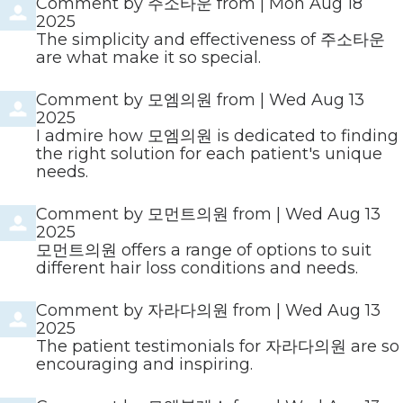
Comment by
주소타운
from
|
Mon Aug 18
2025
The simplicity and effectiveness of 주소타운
are what make it so special.
Comment by
모엠의원
from
|
Wed Aug 13
2025
I admire how 모엠의원 is dedicated to finding
the right solution for each patient's unique
needs.
Comment by
모먼트의원
from
|
Wed Aug 13
2025
모먼트의원 offers a range of options to suit
different hair loss conditions and needs.
Comment by
자라다의원
from
|
Wed Aug 13
2025
The patient testimonials for 자라다의원 are so
encouraging and inspiring.