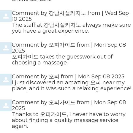
Comment by
강남사설카지노
from
|
Wed Sep
10 2025
The staff at 강남사설카지노 always make sure
you have a great experience.
Comment by
오피가이드
from
|
Mon Sep 08
2025
오피가이드 takes the guesswork out of
choosing a massage.
Comment by
오피
from
|
Mon Sep 08 2025
I just discovered an amazing 오피 near my
place, and it was such a relaxing experience!
Comment by
오피가이드
from
|
Mon Sep 08
2025
Thanks to 오피가이드, I never have to worry
about finding a quality massage service
again.