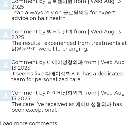
Comment by
글로웰의원
from
|
Wed Aug 13
2025
I can always rely on 글로웰의원 for expert
advice on hair health.
Comment by
밝은눈안과
from
|
Wed Aug 13
2025
The results I experienced from treatments at
밝은눈안과 were life-changing.
Comment by
디에이성형외과
from
|
Wed Aug
13 2025
It seems like 디에이성형외과 has a dedicated
team for personalized care.
Comment by
에이비성형외과
from
|
Wed Aug
13 2025
The care I’ve received at 에이비성형외과 has
been exceptional.
Load more comments