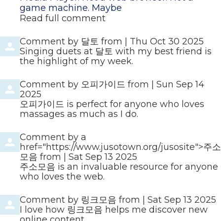
game machine. Maybe
Read full comment
Comment by
달토
from
|
Thu Oct 30 2025
Singing duets at 달토 with my best friend is
the highlight of my week.
Comment by
오피가이드
from
|
Sun Sep 14
2025
오피가이드 is perfect for anyone who loves
massages as much as I do.
Comment by
a
href="https://www.jusotown.org/jusosite">주소
모음
from
|
Sat Sep 13 2025
주소모음 is an invaluable resource for anyone
who loves the web.
Comment by
링크모음
from
|
Sat Sep 13 2025
I love how 링크모음 helps me discover new
online content.