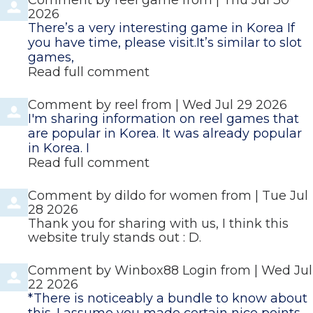
Comment by
reel game
from
|
Thu Jul 30
2026
There’s a very interesting game in Korea If
you have time, please visit.It’s similar to slot
games,
Read full comment
Comment by
reel
from
|
Wed Jul 29 2026
I'm sharing information on reel games that
are popular in Korea. It was already popular
in Korea. I
Read full comment
Comment by
dildo for women
from
|
Tue Jul
28 2026
Thank you for sharing with us, I think this
website truly stands out : D.
Comment by
Winbox88 Login
from
|
Wed Jul
22 2026
*There is noticeably a bundle to know about