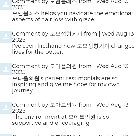
Comment by
모앤블레스
from
|
Wed Aug 13
2025
모앤블레스 helps you navigate the emotional
aspects of hair loss with grace.
Comment by
모모성형외과
from
|
Wed Aug 13
2025
I've seen firsthand how 모모성형외과 changes
lives for the better.
Comment by
모다올의원
from
|
Wed Aug 13
2025
모다올의원’s patient testimonials are so
inspiring and give me hope for my own
journey.
Comment by
모아트의원
from
|
Wed Aug 13
2025
The environment at 모아트의원 is so
supportive and encouraging.