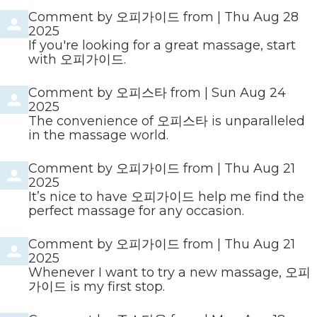
Comment by
오피가이드
from
|
Thu Aug 28
2025
If you're looking for a great massage, start
with 오피가이드.
Comment by
오피스타
from
|
Sun Aug 24
2025
The convenience of 오피스타 is unparalleled
in the massage world.
Comment by
오피가이드
from
|
Thu Aug 21
2025
It’s nice to have 오피가이드 help me find the
perfect massage for any occasion.
Comment by
오피가이드
from
|
Thu Aug 21
2025
Whenever I want to try a new massage, 오피
가이드 is my first stop.