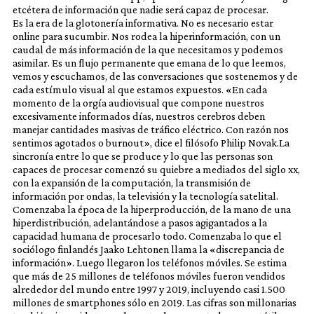
etcétera de información que nadie será capaz de procesar.
Es la era de la glotonería informativa. No es necesario estar
online para sucumbir. Nos rodea la hiperinformación, con un
caudal de más información de la que necesitamos y podemos
asimilar. Es un flujo permanente que emana de lo que leemos,
vemos y escuchamos, de las conversaciones que sostenemos y de
cada estímulo visual al que estamos expuestos. «En cada
momento de la orgía audiovisual que compone nuestros
excesivamente informados días, nuestros cerebros deben
manejar cantidades masivas de tráfico eléctrico. Con razón nos
sentimos agotados o burnout», dice el filósofo Philip Novak.La
sincronía entre lo que se produce y lo que las personas son
capaces de procesar comenzó su quiebre a mediados del siglo xx,
con la expansión de la computación, la transmisión de
información por ondas, la televisión y la tecnología satelital.
Comenzaba la época de la hiperproducción, de la mano de una
hiperdistribución, adelantándose a pasos agigantados a la
capacidad humana de procesarlo todo. Comenzaba lo que el
sociólogo finlandés Jaako Lehtonen llama la «discrepancia de
información». Luego llegaron los teléfonos móviles. Se estima
que más de 25 millones de teléfonos móviles fueron vendidos
alrededor del mundo entre 1997 y 2019, incluyendo casi 1.500
millones de smartphones sólo en 2019. Las cifras son millonarias