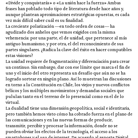
«Divide y conquistarás» o «La unión hace la fuerza» Ambas
frases han poblado todo tipo de literatura desde hace años y,
aunque plantean aproximaciones estratégicas opuestas, es cada
vez más difícil saber cuál es su finalidad.
La creciente polarización —en todo orden de cosas— ha
agudizado dos anhelos que vemos exigidos con la misma
vehemencia: por una parte, el de unidad, que pertenece al más
antiguo humanismo, y por otra, el del reconocimiento de sus
partes singulares. ¿Radica la clave del éxito en hacer compatibles
estas visiones?
La unidad requiere de fragmentación y diferenciación para crear
un continuo. Sin embargo, dar con ese límite que marca el fin de
uno y el inicio del otro representa un desafío que aún no se ha
logrado sortear en ningún plano. Así lo muestran las discusiones
en torno a la Constitución en Chile, los viejos y nuevos conflictos
bélicos y los múltiples movimientos y demandas sociales que
pululan tanto en el terreno de lo presencial como en el de lo
virtual.
La dualidad tiene una dimensión geopolítica, social e identitaria,
pero también hemos visto cómo ha cobrado fuerza en el plano de
las comunicaciones y en las nuevas formas de producir,
transmitir, percibir y procesar la información, donde no se
pueden obviar los efectos de la tecnología, el acceso a los
smartphones y el uso de internet. De acuerdo al reporte Digital