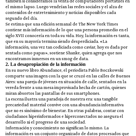
también si consideramos la venta de computadores portátiles en
el mismo lapso. Luego vendrían las redes sociales y el alza de
contenidos de entretenimiento y noticias disponibles cada
segundo del día.
Se estima que una edición semanal de The New York Times
contiene más información de lo que una persona promedio en el
siglo XVII conocería en toda su vida. Hoy, la información es tanta,
que en su mayoría termina siendo desperdiciada. «La
información, una vez tan codiciada como caviar, hoy es dada por
sentada como papas», sostiene Shanke, quien agrega que nos
encontramos inmersos en un smog de data.
2. La desapropiación de la información
En su nuevo libro Abundance, el periodista Pablo Boczkowski
comparte una imagen con la que se cruzó en las calles de Buenos
Aires: una pareja de jóvenes en situación de calle, sentados en la
vereda frente a una mesa improvisada hecha de cartón, quienes
miran absortos las pantallas de sus smartphones.
La escena ilustra una paradoja de nuestra era: una tangible
precariedad material convive con una abundancia informativa
que no es sinónimo de bienestar. En otras palabras, contar con
ciudadanos hiperinformados e hiperconectados no asegura el
desarrollo ni el progreso de una sociedad.
Información y conocimiento no significan lo mismo. La
información es un conjunto organizado de datos procesados que