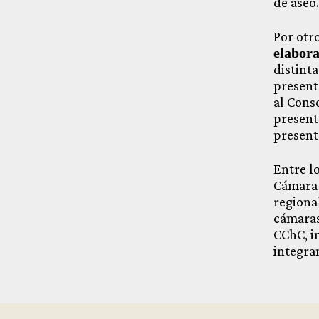
de aseo
Por otro
elabora
distinta
present
al Cons
present
present
Entre lo
Cámara 
regional
cámaras
CChC, i
integra