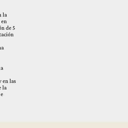
n la
s
en
ón de 5
tación
na
la
y en las
 la
 e