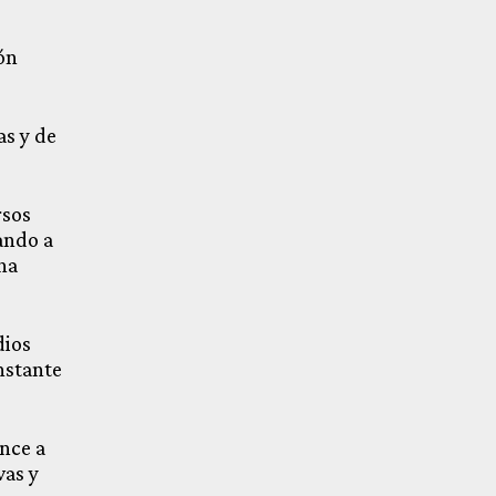
ón
as y de
rsos
ando a
ha
dios
nstante
nce a
vas y