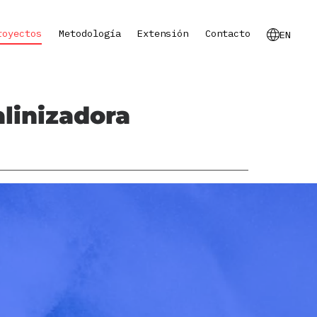
royectos
Metodología
Extensión
Contacto
EN
linizadora