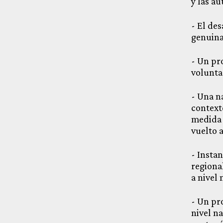
y las au
- El de
genuina
- Un pr
volunta
- Una n
context
medida 
vuelto a
- Insta
regiona
a nivel 
- Un pr
nivel na