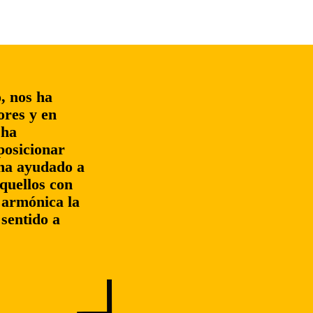
, nos ha
ores y en
 ha
posicionar
 ha ayudado a
quellos con
 armónica la
 sentido a