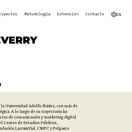
royectos
Metodología
Extensión
Contacto
EN
EVERRY
de la Universidad Adolfo Ibáñez, con más de
gica. A lo largo de su trayectoria ha
ectos de comunicación y marketing digital
el Centro de Estudios Públicos,
ación LarrainVial, CMPC y Polpaico