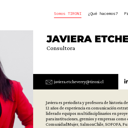
Somos TIRONI
¿Qué hacemos?
P
JAVIERA ETCH
Consultora
javiera.etcheverry@tironi.cl
Javiera es periodista y profesora de historia 
12 años de experiencia en comunicación estraté
liderado equipos multidisciplinarios en proy
para instituciones, gremios y empresas como 
ComunidadMujer, SalmonChile, SOFOFA, Fund