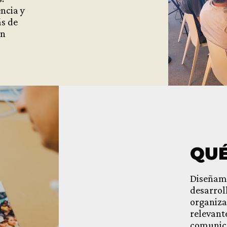
ncia y
ás de
an
QU
Diseñamo
desarrol
organiza
relevant
comunica