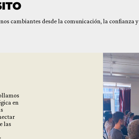
ITO
rnos cambiantes desde la comunicación, la confianza y l
rollamos
égica en
as
nectar
e las
.