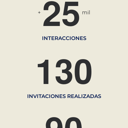
2
5
+
mil
INTERACCIONES
1
3
0
INVITACIONES REALIZADAS
9
0